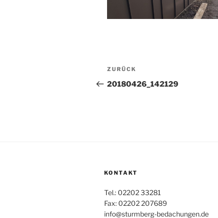
Beitragsnavigation
Vorheriger
ZURÜCK
Beitrag
20180426_142129
KONTAKT
Tel.: 02202 33281
Fax: 02202 207689
info@sturmberg-bedachungen.de