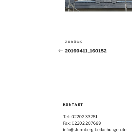
Beitragsnavigation
Vorheriger
ZURÜCK
Beitrag
20160411_160152
KONTAKT
Tel.: 02202 33281
Fax: 02202 207689
info@sturmberg-bedachungen.de